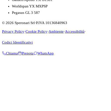
Worldspan YX MXPSP
Pegasus GL 3 587
© 2026 Speronari Srl
·
P.IVA 10136840963
Privacy Policy
·
Cookie Policy
·
Ambiente
·
Accessibilità
·
Codici Identificativi
Chiama
Prenota
WhatsApp