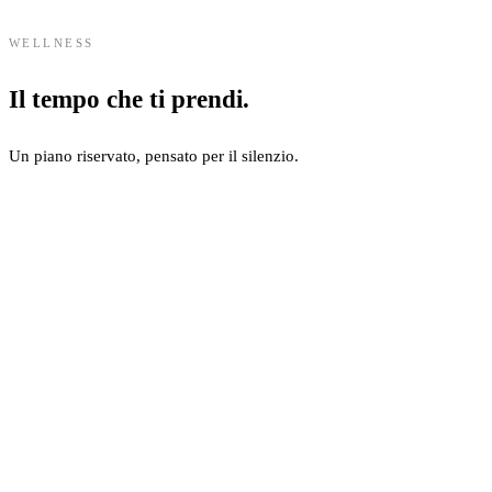
WELLNESS
Il tempo che ti prendi.
Un piano riservato, pensato per il silenzio.
Servizi Wellness Esclusivi
Speronari Suites offre un'area benessere riservata situata al piano interra
Sauna Finlandese Starpool
L'area relax dispone di una sauna finlandese firmata Starpool, caratte
Fitness Room Technogym
La palestra interna è equipaggiata con attrezzature professionali Tech
Tapis roulant