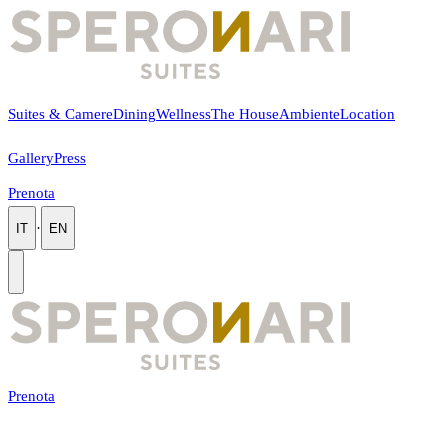
Suites & Camere
Dining
Wellness
The House
Ambiente
Location
Gallery
Press
Prenota
·
IT
EN
Prenota