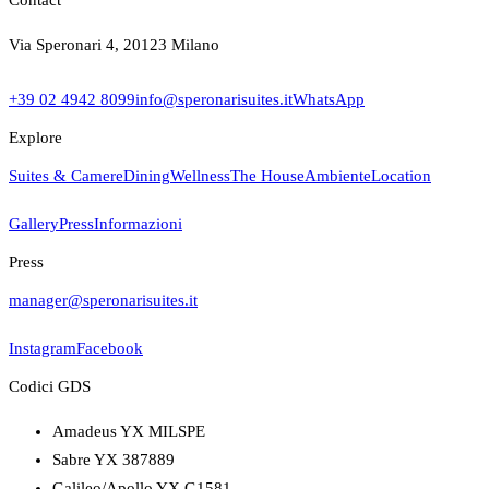
Contact
Via Speronari 4, 20123 Milano
+39 02 4942 8099
info@speronarisuites.it
WhatsApp
Explore
Suites & Camere
Dining
Wellness
The House
Ambiente
Location
Gallery
Press
Informazioni
Press
manager@speronarisuites.it
Instagram
Facebook
Codici GDS
Amadeus YX MILSPE
Sabre YX 387889
Galileo/Apollo YX G1581