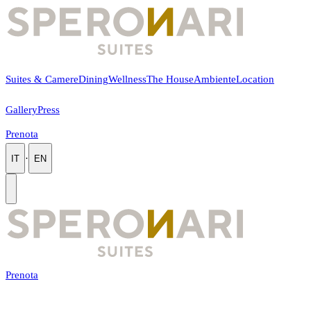
Suites & Camere
Dining
Wellness
The House
Ambiente
Location
Gallery
Press
Prenota
·
IT
EN
Prenota