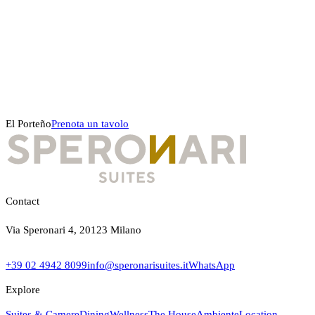
El Porteño
Prenota un tavolo
Contact
Via Speronari 4, 20123 Milano
+39 02 4942 8099
info@speronarisuites.it
WhatsApp
Explore
Suites & Camere
Dining
Wellness
The House
Ambiente
Location