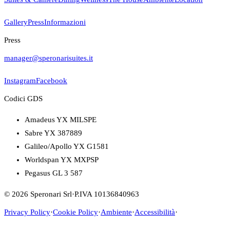
Gallery
Press
Informazioni
Press
manager@speronarisuites.it
Instagram
Facebook
Codici GDS
Amadeus YX MILSPE
Sabre YX 387889
Galileo/Apollo YX G1581
Worldspan YX MXPSP
Pegasus GL 3 587
© 2026 Speronari Srl
·
P.IVA 10136840963
Privacy Policy
·
Cookie Policy
·
Ambiente
·
Accessibilità
·