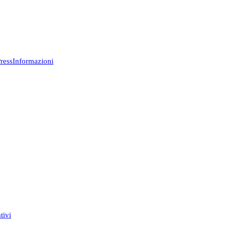
ress
Informazioni
tivi