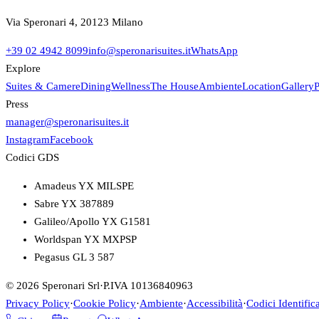
Via Speronari 4, 20123 Milano
+39 02 4942 8099
info@speronarisuites.it
WhatsApp
Explore
Suites & Camere
Dining
Wellness
The House
Ambiente
Location
Gallery
P
Press
manager@speronarisuites.it
Instagram
Facebook
Codici GDS
Amadeus YX MILSPE
Sabre YX 387889
Galileo/Apollo YX G1581
Worldspan YX MXPSP
Pegasus GL 3 587
© 2026 Speronari Srl
·
P.IVA 10136840963
Privacy Policy
·
Cookie Policy
·
Ambiente
·
Accessibilità
·
Codici Identifica