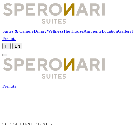
Suites & Camere
Dining
Wellness
The House
Ambiente
Location
Gallery
P
Prenota
·
IT
EN
Prenota
CODICI IDENTIFICATIVI