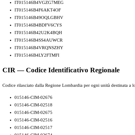
IT015146B4VGZG7MEG
IT015146B4F6AKT4OF
IT015146B49OQLGBHV
IT015146B4BDFV6CYS
IT015146B42U2K4BQH
IT015146B4SS4AUWCR
IT015146B4VRQNSZHY
IT015146B4LY2FTMFI
CIR — Codice Identificativo Regionale
Codice rilasciato dalla Regione Lombardia per ogni unità destinata a loc
015146-CIM-02676
015146-CIM-02518
015146-CIM-02675
015146-CIM-02516
015146-CIM-02517